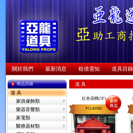
關於我們
最新消息
租借需知
道具目錄
商品目錄
道 具
道 具
紅色花轎(5F)
家俱傢飾類
P1140980
樂器音響類
家電類
醫療器材類