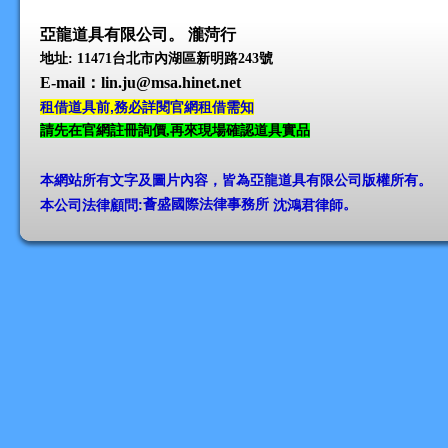
亞龍道具有限公司。 瀧菏行
地址: 11471台北市內湖區新明路243號
E-mail
：lin.ju@msa.hinet.net
租借道具前,務必詳閱官網租借需知
請先在官網註冊詢價,再來現場確認道具實品
本網站所有文字及圖片內容，皆為亞龍道具有限公司版權所有
。
本公司法律顧問:
薈盛國際法律事務所
沈鴻君律師
。