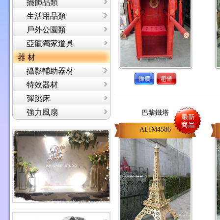
擺飾品類
生活用品類
戶外公園類
亞龍獨家道具
器 材
攝影輔助器材
特效器材
彈跳床
強力風扇
巴黎鐵塔
ALIM4586