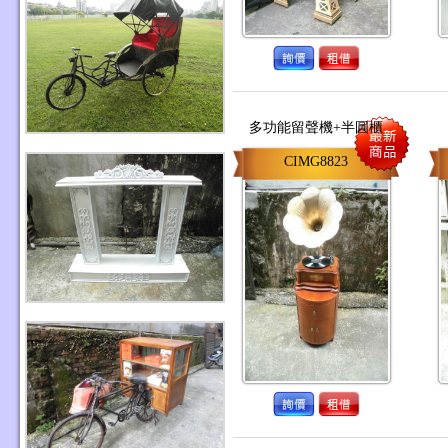
多功能留聲機+半圓櫃
CIMG8823