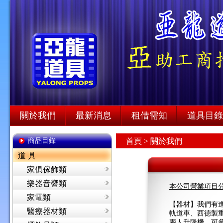
關於我們
最新消息
租借需知
道具目錄
商品目錄
首頁
> 關於我們
道 具
家俱傢飾類
樂器音響類
本公司營業項目
家電類
【器材】我們有進
醫療器材類
軌道車、西德製重
兩人升降機，可