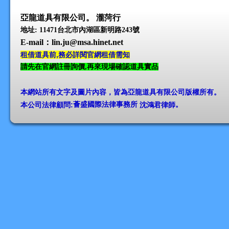
亞龍道具有限公司。 瀧菏行
地址: 11471台北市內湖區新明路243號
E-mail
：lin.ju@msa.hinet.net
租借道具前,務必詳閱官網租借需知
請先在官網註冊詢價,再來現場確認道具實品
本網站所有文字及圖片內容，皆為亞龍道具有限公司版權所有
。
本公司法律顧問:
薈盛國際法律事務所
沈鴻君律師
。