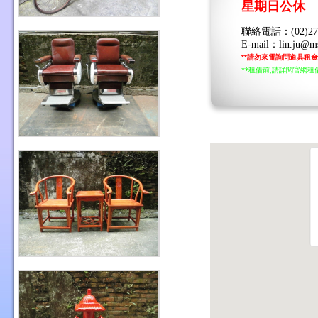
星期日公休
聯絡電話：(02)2794-
E-mail：lin.ju@msa
**請勿來電詢問道具租金
**租借前,請詳閱官網租借