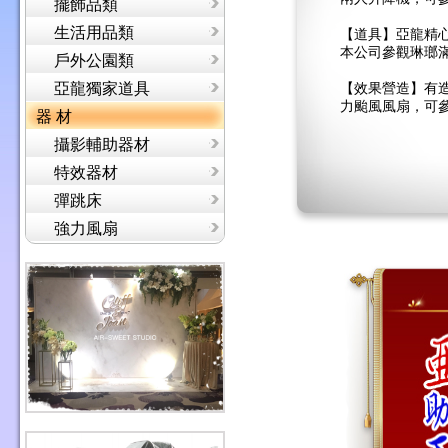
擺飾品類
生活用品類
【道具】亞龍精心
本公司參觀琳瑯
戶外公園類
亞龍獨家道具
【效果營造】有
力颱風風扇，可
器 材
攝影輔助器材
特效器材
彈跳床
強力風扇