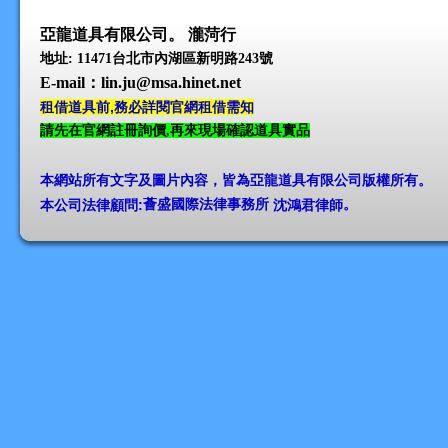
亞龍道具有限公司。 瀧菏行
地址: 11471台北市內湖區新明路243號
E-mail
：lin.ju@msa.hinet.net
租借道具前,務必詳閱官網租借需知
請先在官網註冊詢價,再來現場確認道具實品
本網站所有文字及圖片內容，皆為亞龍道具有限公司版權所有
。
本公司法律顧問:
薈盛國際法律事務所
沈鴻君律師
。