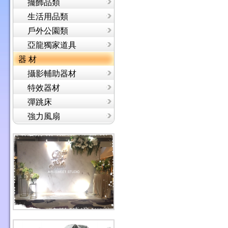
擺飾品類
生活用品類
戶外公園類
亞龍獨家道具
器 材
攝影輔助器材
特效器材
彈跳床
強力風扇