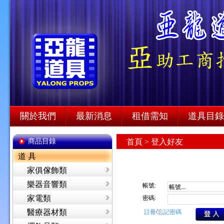
關於我們
最新消息
租借需知
道具目錄
商品目錄
首頁
> 登入好友
道 具
家俱傢飾類
樂器音響類
帳號:
家電類
密碼:
醫療器材類
/
註冊
忘記密碼