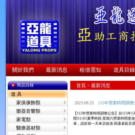
關於我們
最新消息
租借需知
道具目錄
商品目錄
首頁
> 最新消息
道 具
家俱傢飾類
2023.09.23
115年營業時間調整
樂器音響類
【115年營業時間調整公告】自115年1月1
間5/1-9/1夏季時段 星期六營業時間更
家電類
者，請於前一天來店租借 歸還者延至星期一
醫療器材類