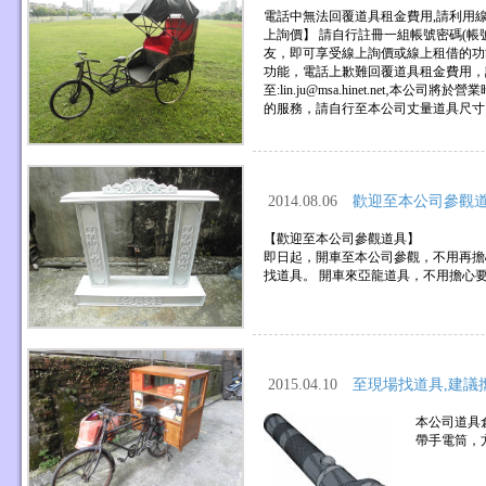
電話中無法回覆道具租金費用,請利用線
上詢價】 請自行註冊一組帳號密碼(
友，即可享受線上詢價或線上租借的功
功能，電話上歉難回覆道具租金費用，請
至:lin.ju@msa.hinet.net
的服務，請自行至本公司丈量道具尺寸
2014.08.06
歡迎至本公司參觀
【歡迎至本公司參觀道具】
即日起，開車至本公司參觀，不用再擔
找道具。 開車來亞龍道具，不用擔心
2015.04.10
至現場找道具,建議
本公司道具
帶手電筒，