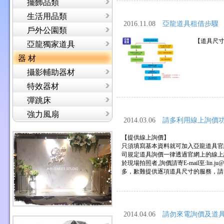
擺飾品類
生活用品類
2016.11.08
亞龍道具租借步驟
戶外公園類
【道具尺寸
亞龍獨家道具
器 材
攝影輔助器材
特效器材
彈跳床
強力風扇
2014.03.06
請多利用線上詢價
【提供線上詢價】
只須填寫基本資料就可加入亞龍道具官
司規定道具詢價一律透過官網上的線上
於現場拍照者‚詢價請寄E-mail至:lin.
多，歉難提供逐項道具尺寸的服務，請
2014.04.06
請勿來電詢價及道