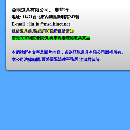
亞龍道具有限公司。 瀧菏行
地址: 11471台北市內湖區新明路243號
E-mail
：lin.ju@msa.hinet.net
租借道具前,務必詳閱官網租借需知
請先在官網註冊詢價,再來現場確認道具實品
本網站所有文字及圖片內容，皆為亞龍道具有限公司版權所有
。
本公司法律顧問:
薈盛國際法律事務所
沈鴻君律師
。