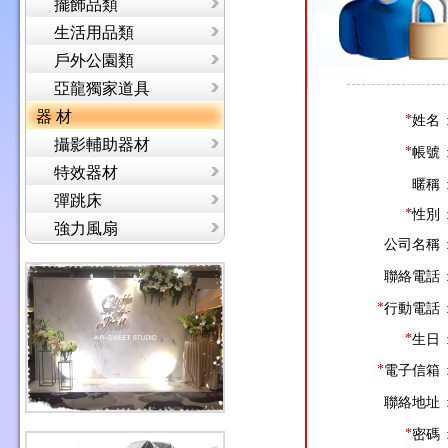
擺飾品類
生活用品類
戶外公園類
亞龍獨家道具
器 材
*
姓名
攝影輔助器材
*
帳號
特效器材
暱稱
彈跳床
*
性別
強力風扇
公司名稱
聯絡電話
*
行動電話
*
生日
*
電子信箱
聯絡地址
*
密碼