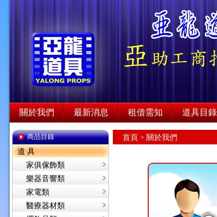
關於我們
最新消息
租借需知
道具目錄
商品目錄
首頁
> 關於我們
道 具
家俱傢飾類
樂器音響類
家電類
醫療器材類