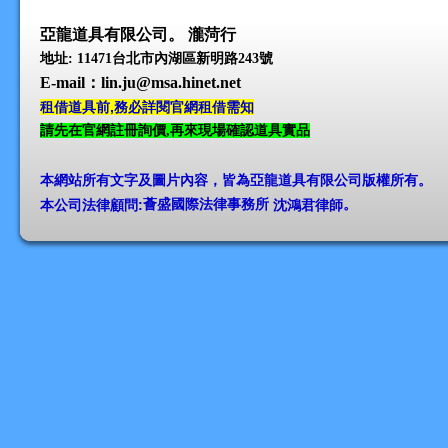
亞龍道具有限公司。 瀧菏行
地址: 11471台北市內湖區新明路243號
E-mail
：lin.ju@msa.hinet.net
租借道具前,務必詳閱官網租借需知
請先在官網註冊詢價,再來現場確認道具實品
本網站所有文字及圖片內容，皆為亞龍道具有限公司版權所有
。
本公司法律顧問:
薈盛國際法律事務所
沈鴻君律師
。