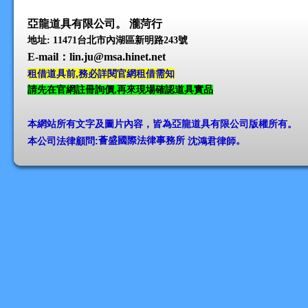
亞龍道具有限公司。 瀧菏行
地址: 11471台北市內湖區新明路243號
E-mail
：lin.ju@msa.hinet.net
租借道具前,務必詳閱官網租借需知
請先在官網註冊詢價,再來現場確認道具實品
本網站所有文字及圖片內容，皆為亞龍道具有限公司版權所有
。
本公司法律顧問:
薈盛國際法律事務所
沈鴻君律師
。