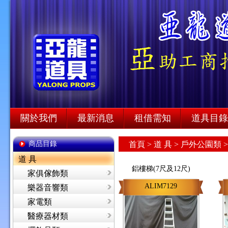
關於我們
最新消息
租借需知
道具目錄
商品目錄
首頁
>
道 具 >
戶外公園類 >
道 具
鋁樓梯(7尺及12尺)
家俱傢飾類
ALIM7129
樂器音響類
家電類
醫療器材類