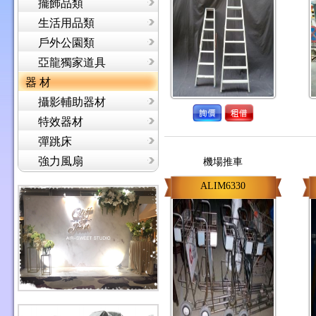
擺飾品類
生活用品類
戶外公園類
亞龍獨家道具
器 材
攝影輔助器材
特效器材
彈跳床
強力風扇
機場推車
ALIM6330