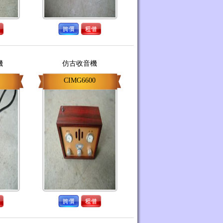
機
仿古收音機
CIMG6600