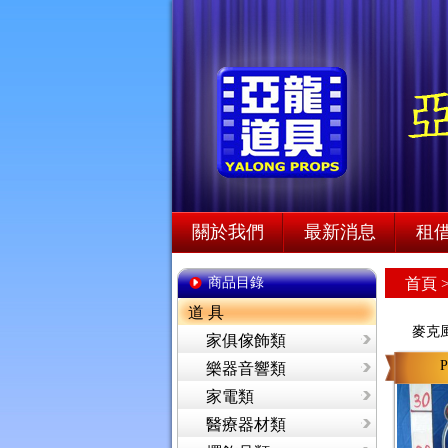
關於我們
最新消息
租
商品目錄
首頁
道 具
麥克
家俱傢飾類
P
樂器音響類
家電類
醫療器材類