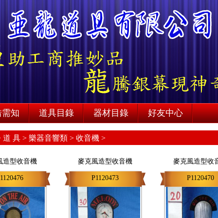
借需知
道具目錄
器材目錄
好友中心
>
道 具 >
樂器音響類 >
收音機 >
風造型收音機
麥克風造型收音機
麥克風造型收
1120476
P1120473
P1120470