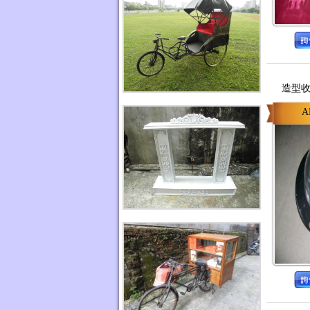
造型收
A