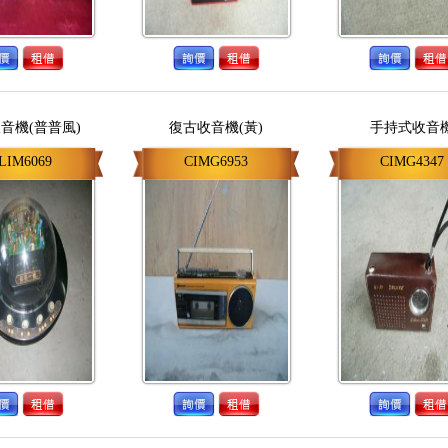
音機(普普風)
復古收音機(黃)
手持式收音
LIM6069
CIMG6953
CIMG4347