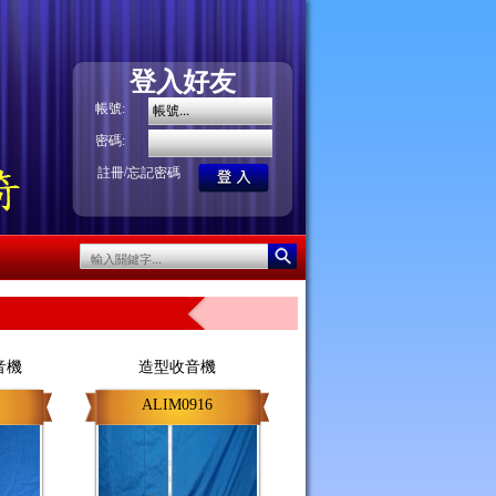
登入好友
帳號:
密碼:
/
註冊
忘記密碼
音機
造型收音機
ALIM0916