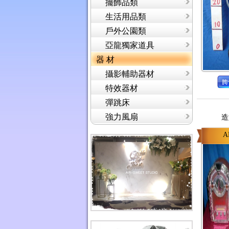
擺飾品類
生活用品類
戶外公園類
亞龍獨家道具
器 材
攝影輔助器材
特效器材
彈跳床
強力風扇
造
A