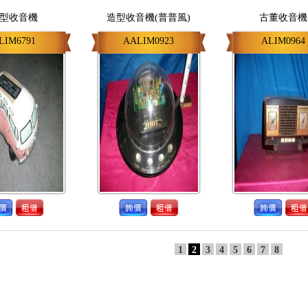
型收音機
造型收音機(普普風)
古董收音機
LIM6791
AALIM0923
ALIM0964
1
2
3
4
5
6
7
8