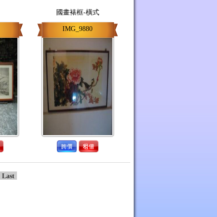
國畫裱框-橫式
IMG_9880
Last