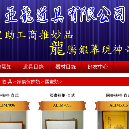
借需知
道具目錄
器材目錄
好友中心
>
道 具 >
家俱傢飾類 >
國畫類 >
畫裱框-直式
國畫裱框-直式
國畫裱框-直
LIM7096
ALIM7095
ALIM6315