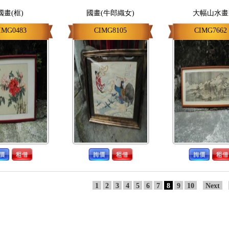
國畫(框)
國畫(牛郎織女)
大幅山水畫
IMG0483
CIMG8105
CIMG7662
1
2
3
4
5
6
7
8
9
10
Next