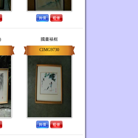
)
國畫裱框
CIMG9730