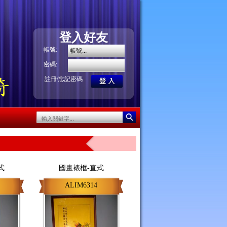
登入好友
帳號:
密碼:
/
註冊
忘記密碼
式
國畫裱框-直式
ALIM6314