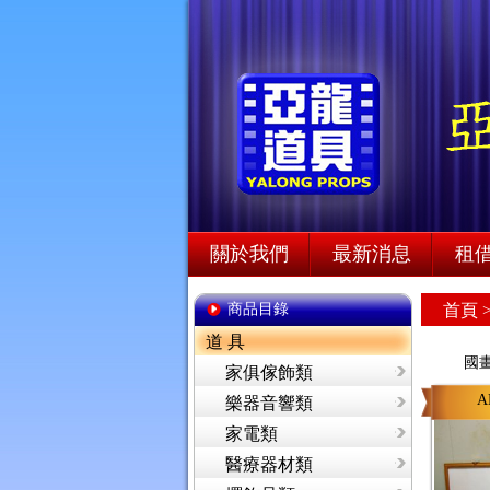
關於我們
最新消息
租
商品目錄
首頁
道 具
國
家俱傢飾類
A
樂器音響類
家電類
醫療器材類