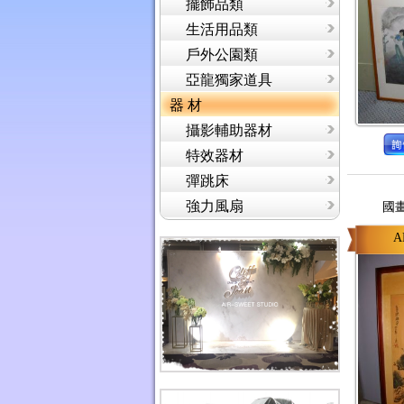
擺飾品類
生活用品類
戶外公園類
亞龍獨家道具
器 材
攝影輔助器材
特效器材
彈跳床
強力風扇
國
A