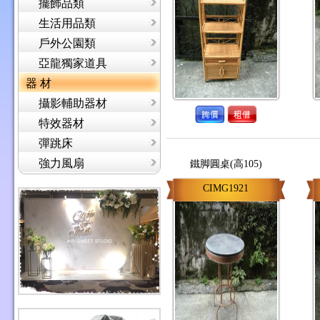
擺飾品類
生活用品類
戶外公園類
亞龍獨家道具
器 材
攝影輔助器材
特效器材
彈跳床
強力風扇
鐵脚圓桌(高105)
CIMG1921