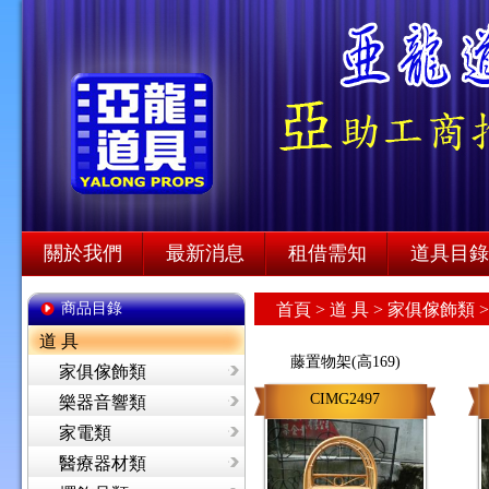
關於我們
最新消息
租借需知
道具目錄
商品目錄
首頁
>
道 具 >
家俱傢飾類 >
道 具
藤置物架(高169)
家俱傢飾類
CIMG2497
樂器音響類
家電類
醫療器材類