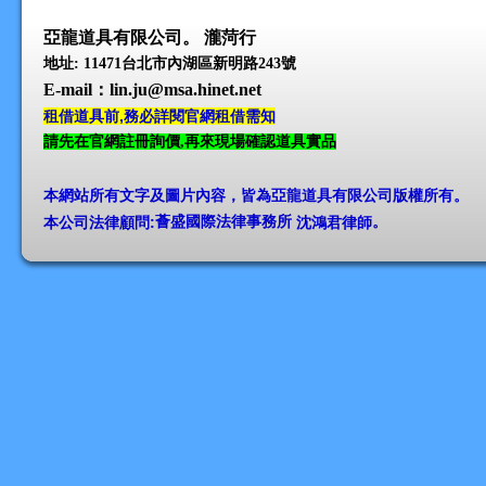
亞龍道具有限公司。 瀧菏行
地址: 11471台北市內湖區新明路243號
E-mail
：lin.ju@msa.hinet.net
租借道具前,務必詳閱官網租借需知
請先在官網註冊詢價,再來現場確認道具實品
本網站所有文字及圖片內容，皆為亞龍道具有限公司版權所有
。
本公司法律顧問:
薈盛國際法律事務所
沈鴻君律師
。