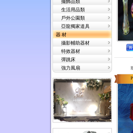
擺飾品類
生活用品類
戶外公園類
亞龍獨家道具
器 材
攝影輔助器材
特效器材
彈跳床
強力風扇
P