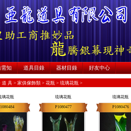
借需知
道具目錄
器材目錄
好友中心
>
道 具 >
家俱傢飾類 >
花瓶 >
琉璃花瓶 >
琉璃花瓶
琉璃花瓶
琉璃花瓶
1080484
P1080477
P1080476