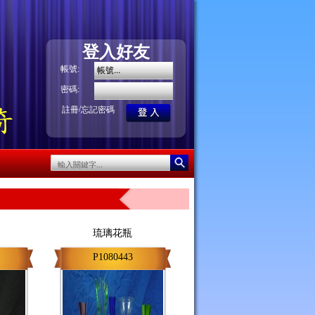
登入好友
帳號:
密碼:
/
註冊
忘記密碼
琉璃花瓶
P1080443