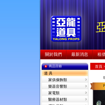
關於我們
最新消息
租
商品目錄
首頁
道 具
家俱傢飾類
P
樂器音響類
家電類
醫療器材類