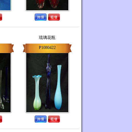
琉璃花瓶
P1080422