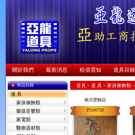
關於我們
最新消息
租借需知
道具目錄
商品目錄
首頁
>
道 具 >
家俱傢飾類 
道 具
歐式壁飾品
家俱傢飾類
P1160728
樂器音響類
家電類
醫療器材類