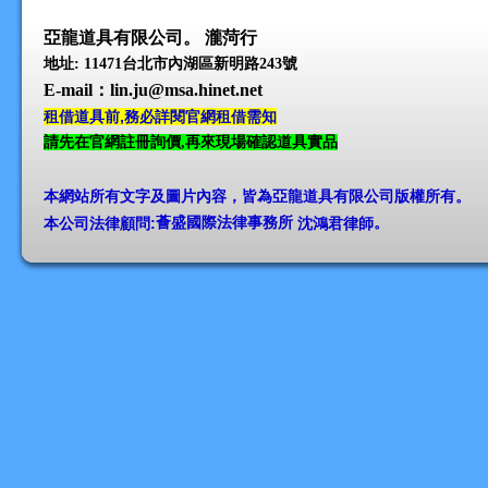
亞龍道具有限公司。 瀧菏行
地址: 11471台北市內湖區新明路243號
E-mail
：lin.ju@msa.hinet.net
租借道具前,務必詳閱官網租借需知
請先在官網註冊詢價,再來現場確認道具實品
本網站所有文字及圖片內容，皆為亞龍道具有限公司版權所有
。
本公司法律顧問:
薈盛國際法律事務所
沈鴻君律師
。