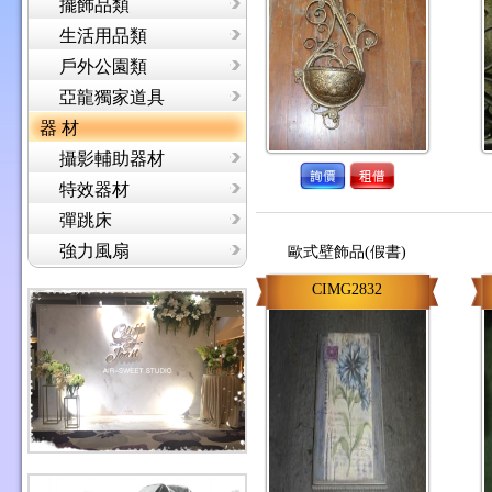
擺飾品類
生活用品類
戶外公園類
亞龍獨家道具
器 材
攝影輔助器材
特效器材
彈跳床
強力風扇
歐式壁飾品(假書)
CIMG2832