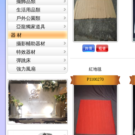
擺飾品類
生活用品類
戶外公園類
亞龍獨家道具
器 材
攝影輔助器材
特效器材
彈跳床
強力風扇
紅地毯
P1100270