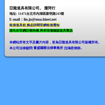
亞龍道具有限公司。 瀧菏行
地址: 11471台北市內湖區新明路243號
E-mail
：lin.ju@msa.hinet.net
租借道具前,務必詳閱官網租借需知
請先在官網註冊詢價,再來現場確認道具實品
本網站所有文字及圖片內容，皆為亞龍道具有限公司版權所有
。
本公司法律顧問:
薈盛國際法律事務所
沈鴻君律師
。