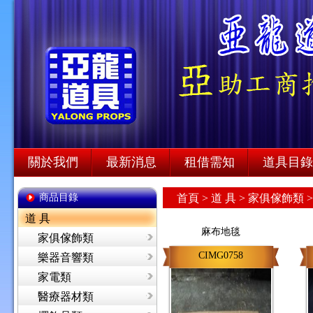
關於我們
最新消息
租借需知
道具目錄
商品目錄
首頁
>
道 具 >
家俱傢飾類 
道 具
麻布地毯
家俱傢飾類
CIMG0758
樂器音響類
家電類
醫療器材類