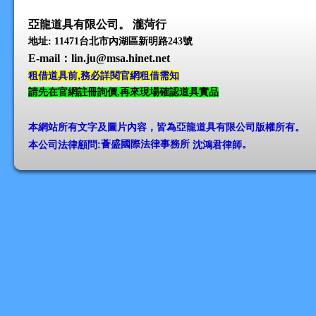
亞龍道具有限公司。 瀧菏行
地址: 11471台北市內湖區新明路243號
E-mail
：lin.ju@msa.hinet.net
租借道具前,務必詳閱官網租借需知
請先在官網註冊詢價,再來現場確認道具實品
本網站所有文字及圖片內容，皆為亞龍道具有限公司版權所有
。
本公司法律顧問:
薈盛國際法律事務所
沈鴻君律師
。