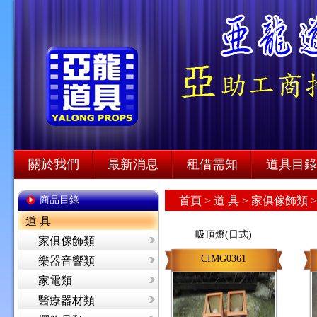
關於我們
最新消息
租借需知
道具目錄
商品目錄
首頁
>
道 具 >
家俱傢飾類 
道 具
吸頂燈(日式)
家俱傢飾類
CIMG0361
樂器音響類
家電類
醫療器材類