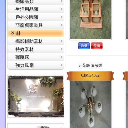
擺飾品類
生活用品類
戶外公園類
亞龍獨家道具
器 材
攝影輔助器材
特效器材
彈跳床
強力風扇
五朵吸頂吊燈
CIMG4582