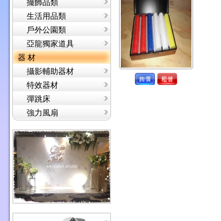
擺飾品類
生活用品類
戶外公園類
亞龍獨家道具
器 材
攝影輔助器材
特效器材
彈跳床
強力風扇