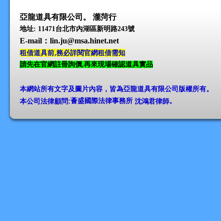
亞龍道具有限公司。 瀧菏行
地址: 11471台北市內湖區新明路243號
E-mail
：lin.ju@msa.hinet.net
租借道具前,務必詳閱官網租借需知
請先在官網註冊詢價,再來現場確認道具實品
本網站所有文字及圖片內容，皆為亞龍道具有限公司版權所有
。
本公司法律顧問:
薈盛國際法律事務所
沈鴻君律師
。