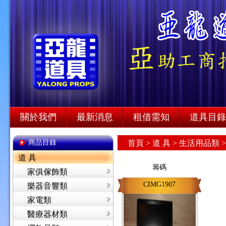
關於我們
最新消息
租借需知
道具目錄
商品目錄
首頁
>
道 具 >
生活用品類 
道 具
籌碼
家俱傢飾類
CIMG1907
樂器音響類
家電類
醫療器材類