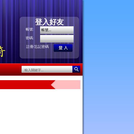
登入好友
帳號:
密碼:
/
註冊
忘記密碼