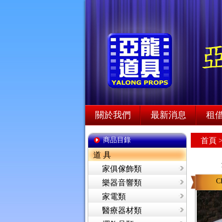
關於我們
最新消息
租
商品目錄
首頁
道 具
家俱傢飾類
C
樂器音響類
家電類
醫療器材類