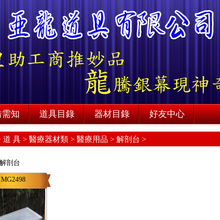
借需知
道具目錄
器材目錄
好友中心
>
道 具 >
醫療器材類 >
醫療用品 >
解剖台 >
解剖台
IMG2498