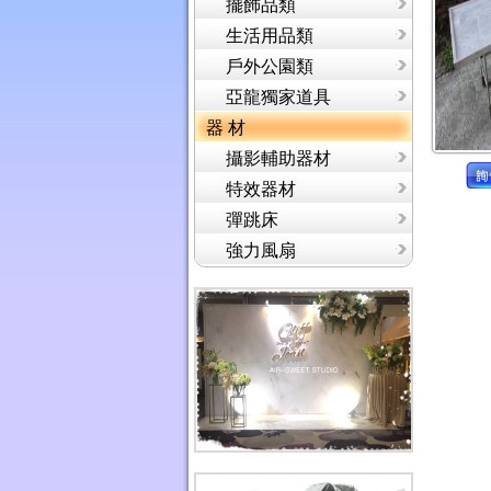
擺飾品類
生活用品類
戶外公園類
亞龍獨家道具
器 材
攝影輔助器材
特效器材
彈跳床
強力風扇