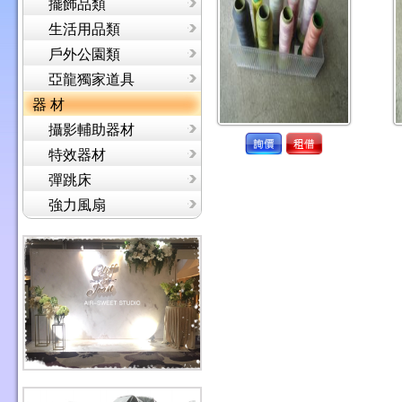
擺飾品類
生活用品類
戶外公園類
亞龍獨家道具
器 材
攝影輔助器材
特效器材
彈跳床
強力風扇