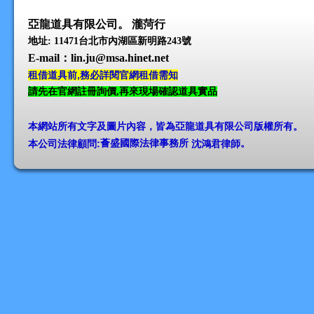
亞龍道具有限公司。 瀧菏行
地址: 11471台北市內湖區新明路243號
E-mail
：lin.ju@msa.hinet.net
租借道具前,務必詳閱官網租借需知
請先在官網註冊詢價,再來現場確認道具實品
本網站所有文字及圖片內容，皆為亞龍道具有限公司版權所有
。
本公司法律顧問:
薈盛國際法律事務所
沈鴻君律師
。