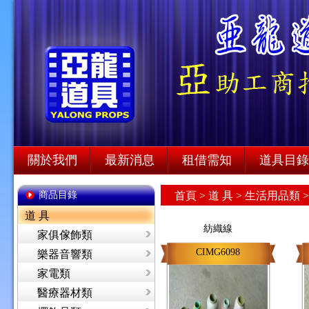
關於我們
最新消息
租借需知
道具目錄
商品目錄
首頁
>
道 具 >
生活用品類 
道 具
紡織線
家俱傢飾類
CIMG6098
樂器音響類
家電類
醫療器材類