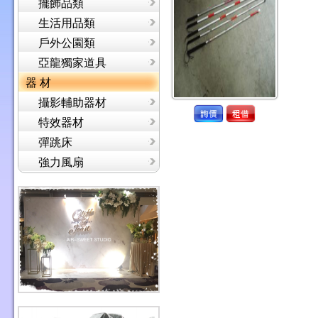
擺飾品類
生活用品類
戶外公園類
亞龍獨家道具
器 材
攝影輔助器材
特效器材
彈跳床
強力風扇