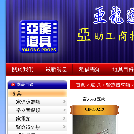
關於我們
最新消息
租借需知
道具目錄
商品目錄
首頁
>
道 具 >
醫療器材類 
道 具
盲人杖(五款)
家俱傢飾類
CIMG9219
樂器音響類
家電類
醫療器材類