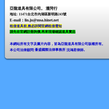
亞龍道具有限公司。 瀧菏行
地址: 11471台北市內湖區新明路243號
E-mail
：lin.ju@msa.hinet.net
租借道具前,務必詳閱官網租借需知
請先在官網註冊詢價,再來現場確認道具實品
本網站所有文字及圖片內容，皆為亞龍道具有限公司版權所有
。
本公司法律顧問:
薈盛國際法律事務所
沈鴻君律師
。