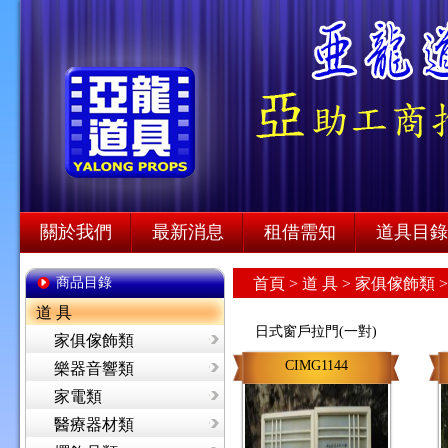
關於我們
最新消息
租借需知
道具目錄
商品目錄
首頁
>
道 具 >
家俱傢飾類 
道 具
日式窗戶拉門(一對)
家俱傢飾類
CIMG1144
樂器音響類
家電類
醫療器材類