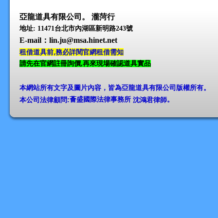
亞龍道具有限公司。 瀧菏行
地址: 11471台北市內湖區新明路243號
E-mail
：lin.ju@msa.hinet.net
租借道具前,務必詳閱官網租借需知
請先在官網註冊詢價,再來現場確認道具實品
本網站所有文字及圖片內容，皆為亞龍道具有限公司版權所有
。
本公司法律顧問:
薈盛國際法律事務所
沈鴻君律師
。