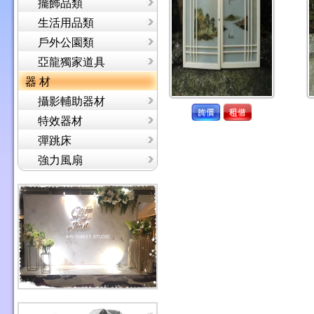
擺飾品類
生活用品類
戶外公園類
亞龍獨家道具
器 材
攝影輔助器材
特效器材
彈跳床
強力風扇