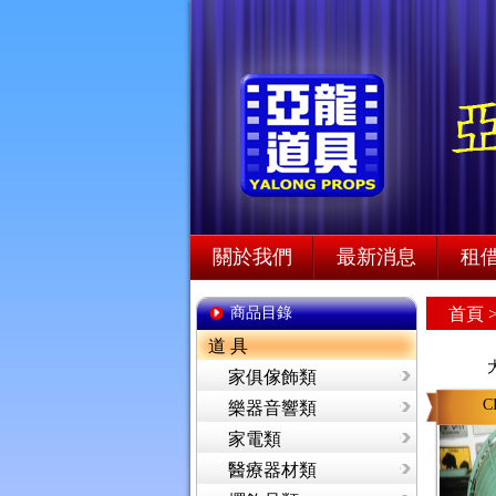
關於我們
最新消息
租
商品目錄
首頁
道 具
家俱傢飾類
C
樂器音響類
家電類
醫療器材類