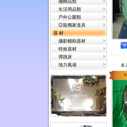
擺飾品類
生活用品類
戶外公園類
亞龍獨家道具
器 材
攝影輔助器材
特效器材
彈跳床
強力風扇
桌
A