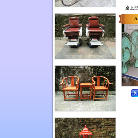
桌上型
A