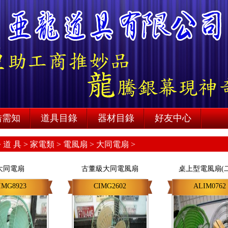
借需知
道具目錄
器材目錄
好友中心
>
道 具 >
家電類 >
電風扇 >
大同電扇 >
大同電扇
古董級大同電風扇
桌上型電風扇(
IMG8923
CIMG2602
ALIM0762