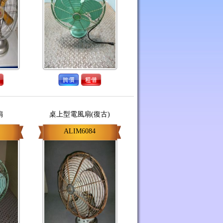
扇
桌上型電風扇(復古)
ALIM6084