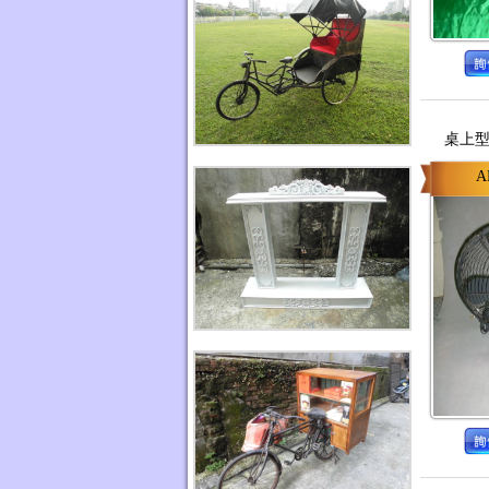
桌上型
A