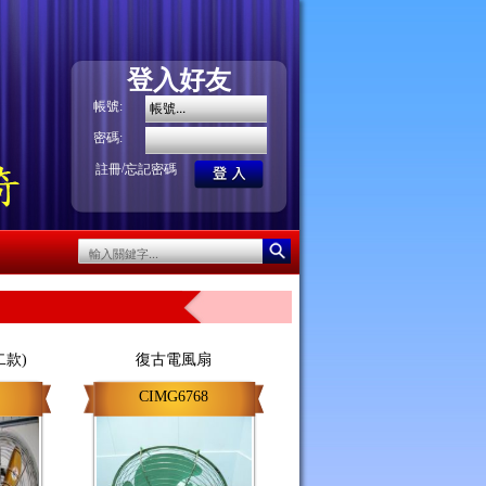
登入好友
帳號:
密碼:
/
註冊
忘記密碼
二款)
復古電風扇
CIMG6768