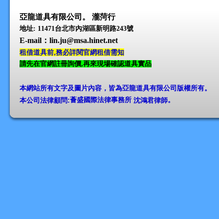
亞龍道具有限公司。 瀧菏行
地址: 11471台北市內湖區新明路243號
E-mail
：lin.ju@msa.hinet.net
租借道具前,務必詳閱官網租借需知
請先在官網註冊詢價,再來現場確認道具實品
本網站所有文字及圖片內容，皆為亞龍道具有限公司版權所有
。
本公司法律顧問:
薈盛國際法律事務所
沈鴻君律師
。