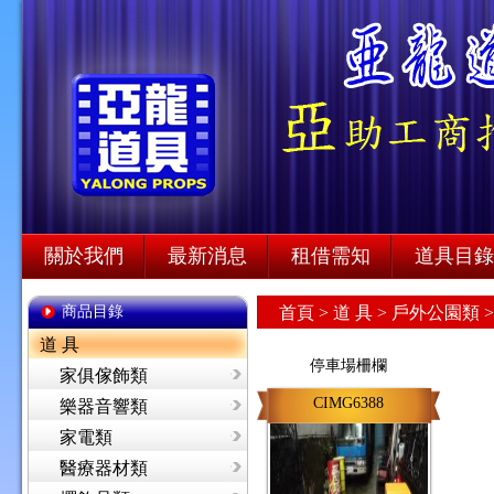
關於我們
最新消息
租借需知
道具目錄
商品目錄
首頁
>
道 具 >
戶外公園類 
道 具
停車場柵欄
家俱傢飾類
CIMG6388
樂器音響類
家電類
醫療器材類