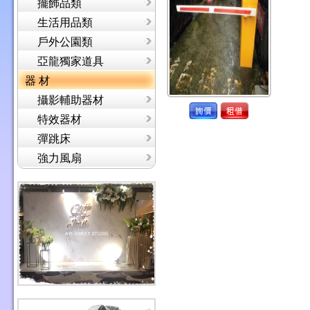
擺飾品類
生活用品類
戶外公園類
亞龍獨家道具
器 材
攝影輔助器材
特效器材
彈跳床
強力風扇