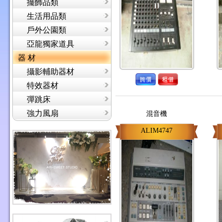
擺飾品類
生活用品類
戶外公園類
亞龍獨家道具
器 材
攝影輔助器材
特效器材
彈跳床
強力風扇
混音機
ALIM4747