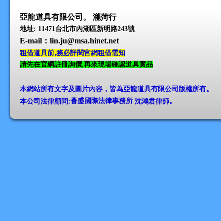
亞龍道具有限公司。 瀧菏行
地址: 11471台北市內湖區新明路243號
E-mail
：lin.ju@msa.hinet.net
租借道具前,務必詳閱官網租借需知
請先在官網註冊詢價,再來現場確認道具實品
本網站所有文字及圖片內容，皆為亞龍道具有限公司版權所有
。
本公司法律顧問:
薈盛國際法律事務所
沈鴻君律師
。