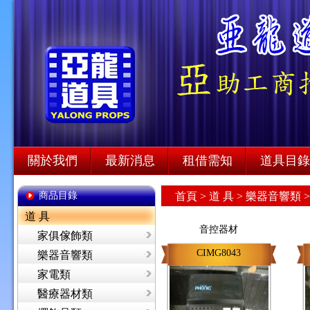
關於我們
最新消息
租借需知
道具目錄
商品目錄
首頁
>
道 具 >
樂器音響類 
道 具
音控器材
家俱傢飾類
CIMG8043
樂器音響類
家電類
醫療器材類