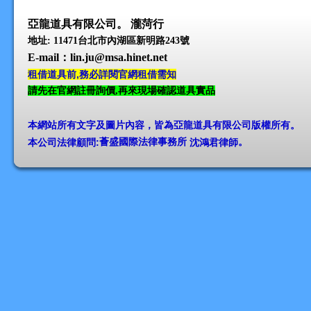
亞龍道具有限公司。 瀧菏行
地址: 11471台北市內湖區新明路243號
E-mail
：lin.ju@msa.hinet.net
租借道具前,務必詳閱官網租借需知
請先在官網註冊詢價,再來現場確認道具實品
本網站所有文字及圖片內容，皆為亞龍道具有限公司版權所有
。
本公司法律顧問:
薈盛國際法律事務所
沈鴻君律師
。