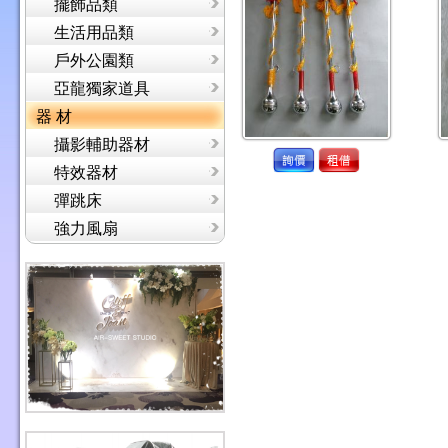
擺飾品類
生活用品類
戶外公園類
亞龍獨家道具
器 材
攝影輔助器材
特效器材
彈跳床
強力風扇