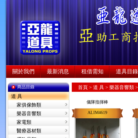
關於我們
最新消息
租借需知
道具目錄
商品目錄
首頁
>
道 具 >
樂器音響類 
道 具
儀隊指揮棒
家俱傢飾類
ALIM4619
樂器音響類
家電類
醫療器材類