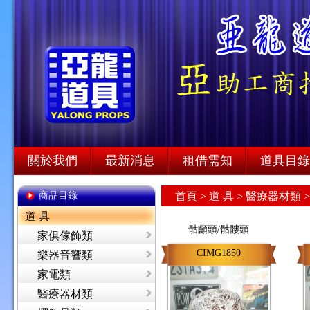
關於我們
最新消息
租借需知
道具目錄
商品目錄
首頁
>
道 具 >
醫療器材類 
道 具
骷顱頭/骷髏頭
家俱傢飾類
CIMG1850
樂器音響類
家電類
醫療器材類