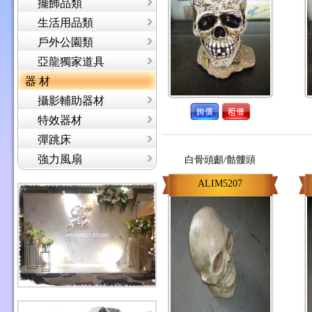
擺飾品類
生活用品類
戶外公園類
亞龍獨家道具
器 材
攝影輔助器材
特效器材
彈跳床
強力風扇
白骨頭顱/骷髏頭
ALIM5207