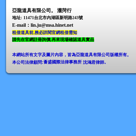
亞龍道具有限公司。 瀧菏行
地址: 11471台北市內湖區新明路243號
E-mail
：lin.ju@msa.hinet.net
租借道具前,務必詳閱官網租借需知
請先在官網註冊詢價,再來現場確認道具實品
本網站所有文字及圖片內容，皆為亞龍道具有限公司版權所有
。
本公司法律顧問:
薈盛國際法律事務所
沈鴻君律師
。