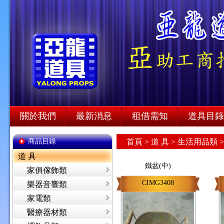
關於我們
最新消息
租借需知
道具目錄
商品目錄
首頁
>
道 具 >
生活用品類 
道 具
鐵盆(中)
家俱傢飾類
CIMG3408
樂器音響類
家電類
醫療器材類