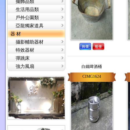
擺飾品類
生活用品類
戶外公園類
亞龍獨家道具
器 材
攝影輔助器材
特效器材
彈跳床
強力風扇
白鐵啤酒桶
CIMG1624