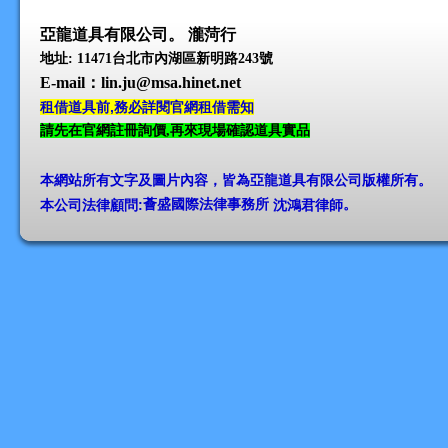
亞龍道具有限公司。 瀧菏行
地址: 11471台北市內湖區新明路243號
E-mail
：lin.ju@msa.hinet.net
租借道具前,務必詳閱官網租借需知
請先在官網註冊詢價,再來現場確認道具實品
本網站所有文字及圖片內容，皆為亞龍道具有限公司版權所有
。
本公司法律顧問:
薈盛國際法律事務所
沈鴻君律師
。