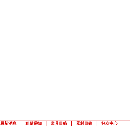
最新消息
租借需知
道具目錄
器材目錄
好友中心