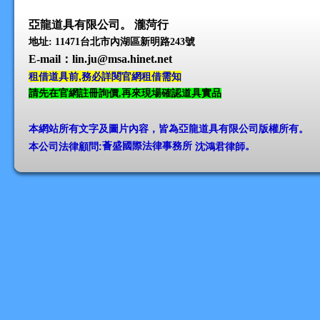
亞龍道具有限公司。 瀧菏行
地址: 11471台北市內湖區新明路243號
E-mail
：lin.ju@msa.hinet.net
租借道具前,務必詳閱官網租借需知
請先在官網註冊詢價,再來現場確認道具實品
本網站所有文字及圖片內容，皆為亞龍道具有限公司版權所有
。
本公司法律顧問:
薈盛國際法律事務所
沈鴻君律師
。