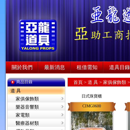
關於我們
最新消息
租借需知
道具目錄
商品目錄
首頁
>
道 具 >
家俱傢飾類 
道 具
日式珠寶櫃
家俱傢飾類
CIMG0600
樂器音響類
家電類
醫療器材類