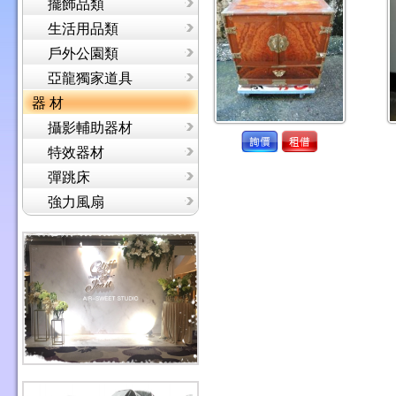
擺飾品類
生活用品類
戶外公園類
亞龍獨家道具
器 材
攝影輔助器材
特效器材
彈跳床
強力風扇