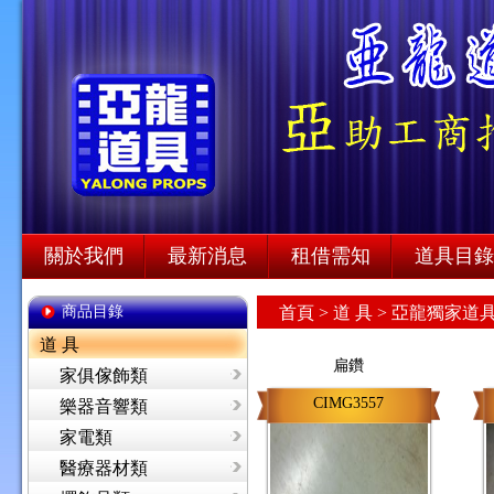
關於我們
最新消息
租借需知
道具目錄
商品目錄
首頁
>
道 具 >
亞龍獨家道具
道 具
扁鑽
家俱傢飾類
CIMG3557
樂器音響類
家電類
醫療器材類