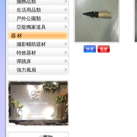
擺飾品類
生活用品類
戶外公園類
亞龍獨家道具
器 材
攝影輔助器材
特效器材
彈跳床
強力風扇