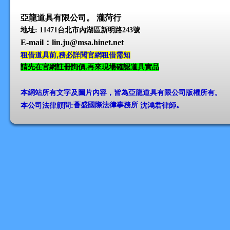
亞龍道具有限公司。 瀧菏行
地址: 11471台北市內湖區新明路243號
E-mail
：lin.ju@msa.hinet.net
租借道具前,務必詳閱官網租借需知
請先在官網註冊詢價,再來現場確認道具實品
本網站所有文字及圖片內容，皆為亞龍道具有限公司版權所有
。
本公司法律顧問:
薈盛國際法律事務所
沈鴻君律師
。