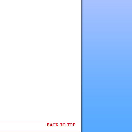
BACK TO TOP