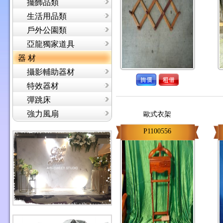
擺飾品類
生活用品類
戶外公園類
亞龍獨家道具
器 材
攝影輔助器材
特效器材
彈跳床
強力風扇
歐式衣架
P1100556