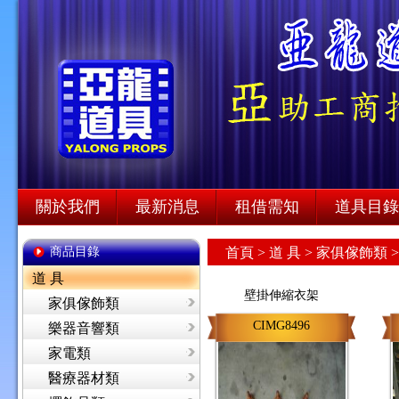
關於我們
最新消息
租借需知
道具目錄
商品目錄
首頁
>
道 具 >
家俱傢飾類 
道 具
壁掛伸縮衣架
家俱傢飾類
CIMG8496
樂器音響類
家電類
醫療器材類