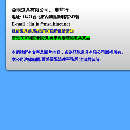
亞龍道具有限公司。 瀧菏行
地址: 11471台北市內湖區新明路243號
E-mail
：lin.ju@msa.hinet.net
租借道具前,務必詳閱官網租借需知
請先在官網註冊詢價,再來現場確認道具實品
本網站所有文字及圖片內容，皆為亞龍道具有限公司版權所有
。
本公司法律顧問:
薈盛國際法律事務所
沈鴻君律師
。