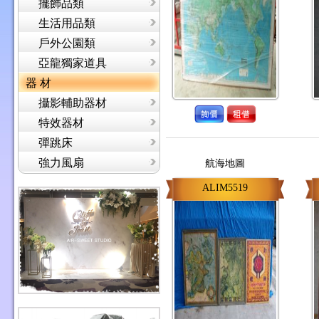
擺飾品類
生活用品類
戶外公園類
亞龍獨家道具
器 材
攝影輔助器材
特效器材
彈跳床
強力風扇
航海地圖
ALIM5519