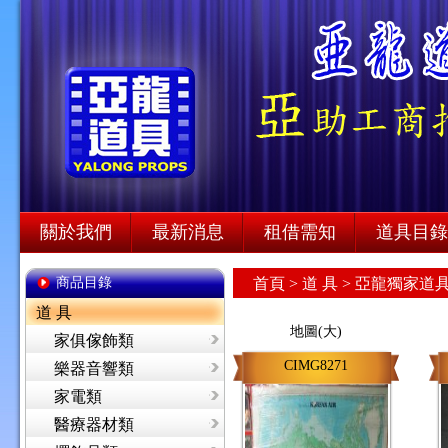
關於我們
最新消息
租借需知
道具目錄
商品目錄
首頁
>
道 具 >
亞龍獨家道具
道 具
地圖(大)
家俱傢飾類
CIMG8271
樂器音響類
家電類
醫療器材類