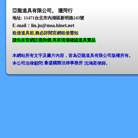
亞龍道具有限公司。 瀧菏行
地址: 11471台北市內湖區新明路243號
E-mail
：lin.ju@msa.hinet.net
租借道具前,務必詳閱官網租借需知
請先在官網註冊詢價,再來現場確認道具實品
本網站所有文字及圖片內容，皆為亞龍道具有限公司版權所有
。
本公司法律顧問:
薈盛國際法律事務所
沈鴻君律師
。