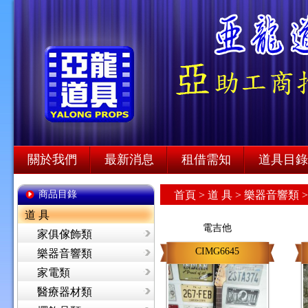
關於我們
最新消息
租借需知
道具目錄
商品目錄
首頁
>
道 具 >
樂器音響類 
道 具
電吉他
家俱傢飾類
CIMG6645
樂器音響類
家電類
醫療器材類