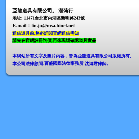
亞龍道具有限公司。 瀧菏行
地址: 11471台北市內湖區新明路243號
E-mail
：lin.ju@msa.hinet.net
租借道具前,務必詳閱官網租借需知
請先在官網註冊詢價,再來現場確認道具實品
本網站所有文字及圖片內容，皆為亞龍道具有限公司版權所有
。
本公司法律顧問:
薈盛國際法律事務所
沈鴻君律師
。