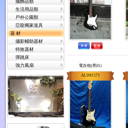
擺飾品類
生活用品類
戶外公園類
亞龍獨家道具
器 材
攝影輔助器材
特效器材
彈跳床
強力風扇
電吉他(黑白)
ALIM1573