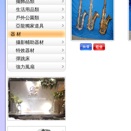
擺飾品類
生活用品類
戶外公園類
亞龍獨家道具
器 材
攝影輔助器材
特效器材
彈跳床
強力風扇