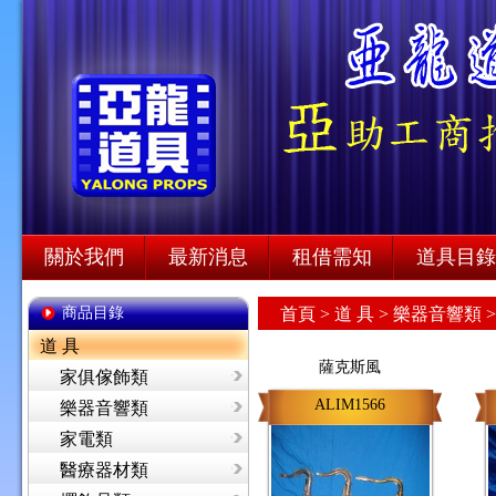
關於我們
最新消息
租借需知
道具目錄
商品目錄
首頁
>
道 具 >
樂器音響類 
道 具
薩克斯風
家俱傢飾類
ALIM1566
樂器音響類
家電類
醫療器材類