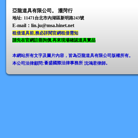
亞龍道具有限公司。 瀧菏行
地址: 11471台北市內湖區新明路243號
E-mail
：lin.ju@msa.hinet.net
租借道具前,務必詳閱官網租借需知
請先在官網註冊詢價,再來現場確認道具實品
本網站所有文字及圖片內容，皆為亞龍道具有限公司版權所有
。
本公司法律顧問:
薈盛國際法律事務所
沈鴻君律師
。