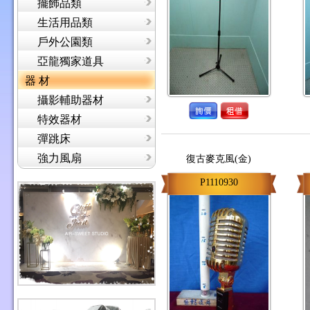
擺飾品類
生活用品類
戶外公園類
亞龍獨家道具
器 材
攝影輔助器材
特效器材
彈跳床
強力風扇
復古麥克風(金)
P1110930