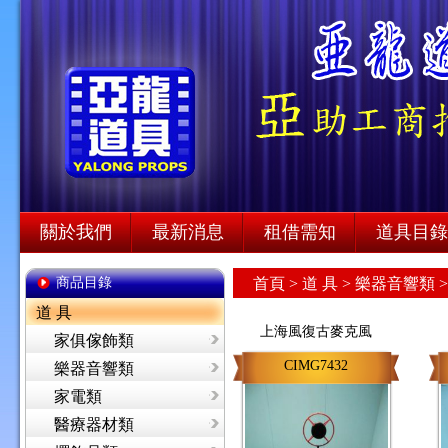
關於我們
最新消息
租借需知
道具目錄
商品目錄
首頁
>
道 具 >
樂器音響類 
道 具
上海風復古麥克風
家俱傢飾類
CIMG7432
樂器音響類
家電類
醫療器材類