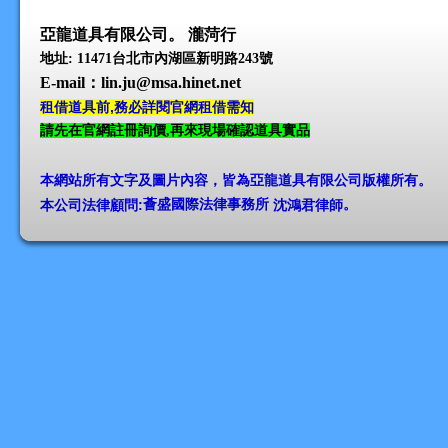
亞龍道具有限公司。 瀧菏行
地址: 11471台北市內湖區新明路243號
E-mail
：lin.ju@msa.hinet.net
租借道具前,務必詳閱官網租借需知
請先在官網註冊詢價,再來現場確認道具實品
本網站所有文字及圖片內容，皆為亞龍道具有限公司版權所有
。
本公司法律顧問:
薈盛國際法律事務所
沈鴻君律師
。