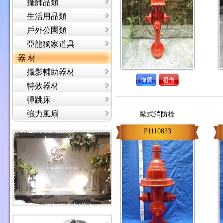
擺飾品類
生活用品類
戶外公園類
亞龍獨家道具
器 材
攝影輔助器材
特效器材
彈跳床
強力風扇
歐式消防栓
P1110833