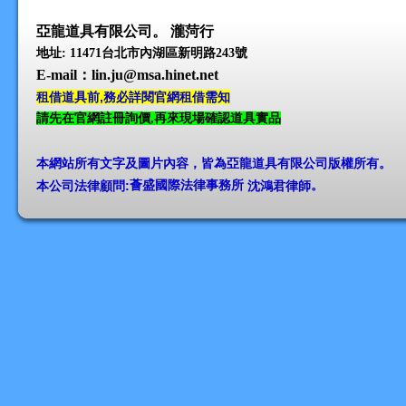
亞龍道具有限公司。 瀧菏行
地址: 11471台北市內湖區新明路243號
E-mail
：lin.ju@msa.hinet.net
租借道具前,務必詳閱官網租借需知
請先在官網註冊詢價,再來現場確認道具實品
本網站所有文字及圖片內容，皆為亞龍道具有限公司版權所有
。
本公司法律顧問:
薈盛國際法律事務所
沈鴻君律師
。