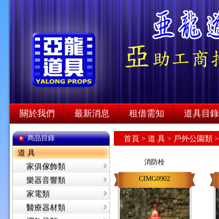
關於我們
最新消息
租借需知
道具目錄
商品目錄
首頁
>
道 具 >
戶外公園類 
道 具
消防栓
家俱傢飾類
CIMG0902
樂器音響類
家電類
醫療器材類