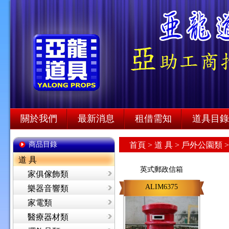
關於我們
最新消息
租借需知
道具目錄
商品目錄
首頁
>
道 具 >
戶外公園類 
道 具
英式郵政信箱
家俱傢飾類
ALIM6375
樂器音響類
家電類
醫療器材類