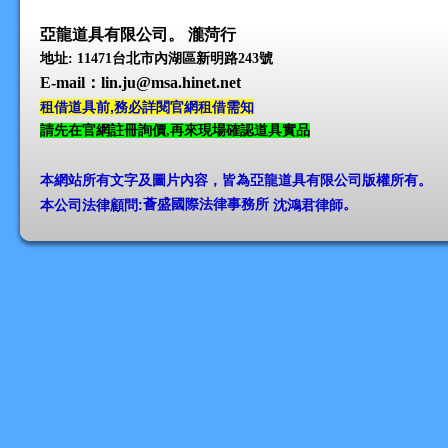
亞龍道具有限公司。 瀧菏行
地址: 11471台北市內湖區新明路243號
E-mail
：lin.ju@msa.hinet.net
租借道具前,務必詳閱官網租借需知
請先在官網註冊詢價,再來現場確認道具實品
本網站所有文字及圖片內容，皆為亞龍道具有限公司版權所有
。
本公司法律顧問:
薈盛國際法律事務所
沈鴻君律師
。