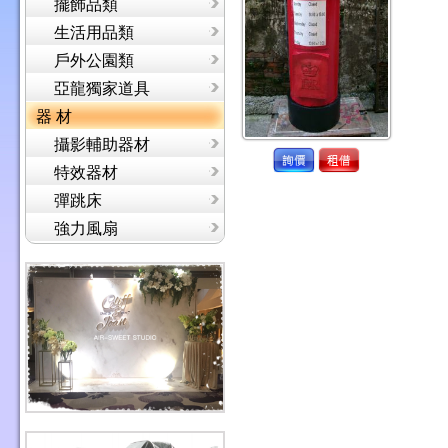
擺飾品類
生活用品類
戶外公園類
亞龍獨家道具
器 材
攝影輔助器材
特效器材
彈跳床
強力風扇