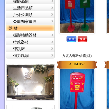
擺飾品類
生活用品類
戶外公園類
亞龍獨家道具
器 材
攝影輔助器材
特效器材
彈跳床
強力風扇
方復古郵政信箱(紅)
ALIM0157