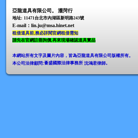
亞龍道具有限公司。 瀧菏行
地址: 11471台北市內湖區新明路243號
E-mail
：lin.ju@msa.hinet.net
租借道具前,務必詳閱官網租借需知
請先在官網註冊詢價,再來現場確認道具實品
本網站所有文字及圖片內容，皆為亞龍道具有限公司版權所有
。
本公司法律顧問:
薈盛國際法律事務所
沈鴻君律師
。