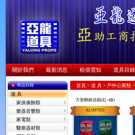
關於我們
最新消息
租借需知
道具目錄
商品目錄
首頁
>
道 具 >
戶外公園類 
道 具
方形郵政信箱(紅+綠)
家俱傢飾類
ALIM7031
樂器音響類
家電類
醫療器材類