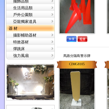
擺飾品類
生活用品類
戶外公園類
亞龍獨家道具
器 材
攝影輔助器材
特效器材
彈跳床
強力風扇
馬路分隔島警示牌
CIMG8105