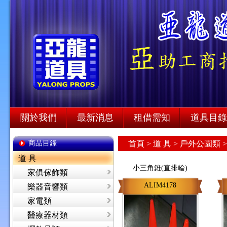
關於我們
最新消息
租借需知
道具目錄
商品目錄
首頁
>
道 具 >
戶外公園類 
道 具
小三角錐(直排輪)
家俱傢飾類
ALIM4178
樂器音響類
家電類
醫療器材類