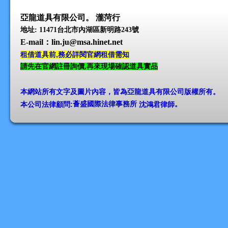
亞龍道具有限公司。 瀧菏行
地址: 11471台北市內湖區新明路243號
E-mail
：lin.ju@msa.hinet.net
租借道具前,務必詳閱官網租借需知
請先在官網註冊詢價,再來現場確認道具實品
本網站所有文字及圖片內容，皆為亞龍道具有限公司版權所有
。
本公司法律顧問:
薈盛國際法律事務所
沈鴻君律師
。