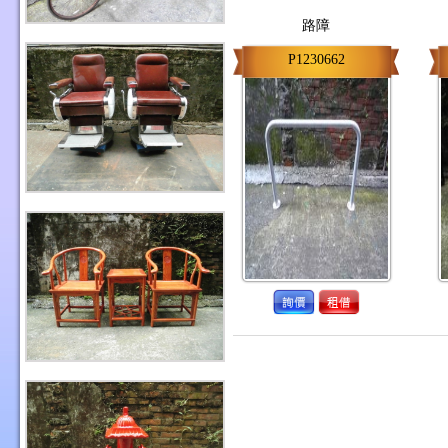
路障
P1230662