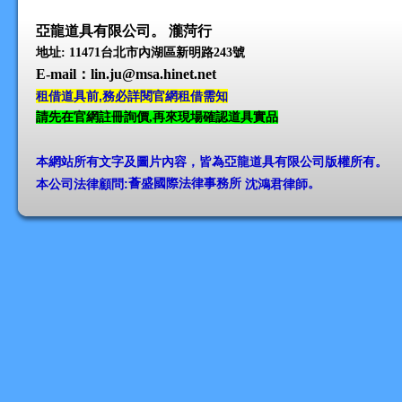
亞龍道具有限公司。 瀧菏行
地址: 11471台北市內湖區新明路243號
E-mail
：lin.ju@msa.hinet.net
租借道具前,務必詳閱官網租借需知
請先在官網註冊詢價,再來現場確認道具實品
本網站所有文字及圖片內容，皆為亞龍道具有限公司版權所有
。
本公司法律顧問:
薈盛國際法律事務所
沈鴻君律師
。