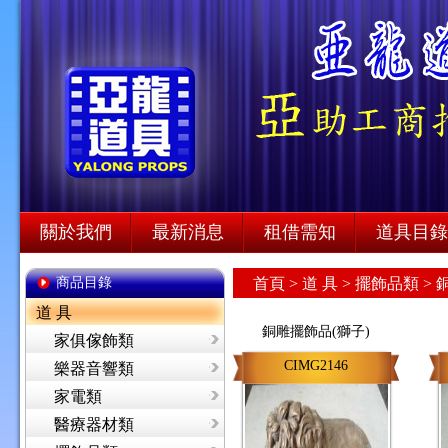
關於我們
最新消息
租借需知
道具目錄
商品目錄
首頁
>
道 具 >
擺飾品類 >
道 具
銅雕擺飾品(獅子)
家俱傢飾類
CIMG2146
樂器音響類
家電類
醫療器材類