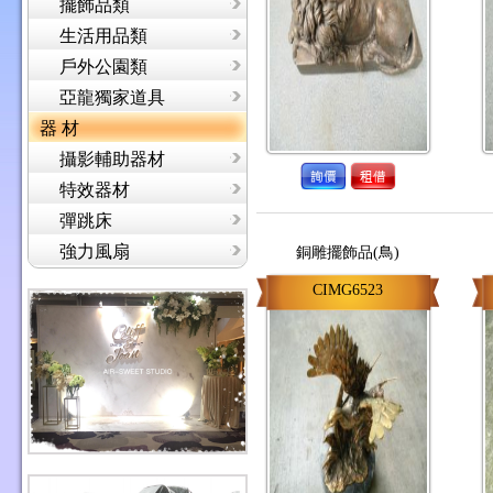
擺飾品類
生活用品類
戶外公園類
亞龍獨家道具
器 材
攝影輔助器材
特效器材
彈跳床
強力風扇
銅雕擺飾品(鳥)
CIMG6523