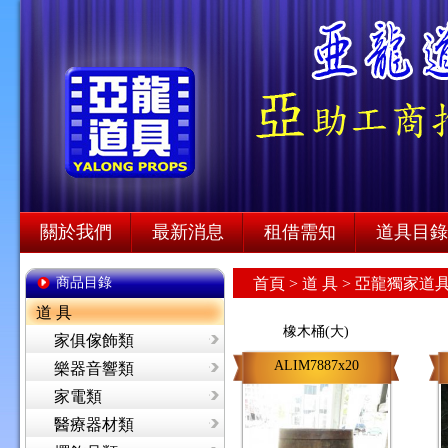
關於我們
最新消息
租借需知
道具目錄
商品目錄
首頁
>
道 具 >
亞龍獨家道具
道 具
橡木桶(大)
家俱傢飾類
ALIM7887x20
樂器音響類
家電類
醫療器材類