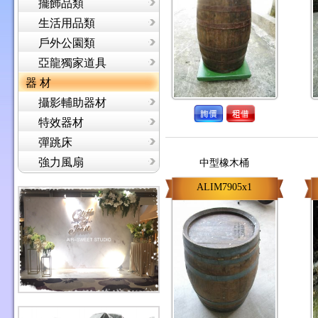
擺飾品類
生活用品類
戶外公園類
亞龍獨家道具
器 材
攝影輔助器材
特效器材
彈跳床
強力風扇
中型橡木桶
ALIM7905x1