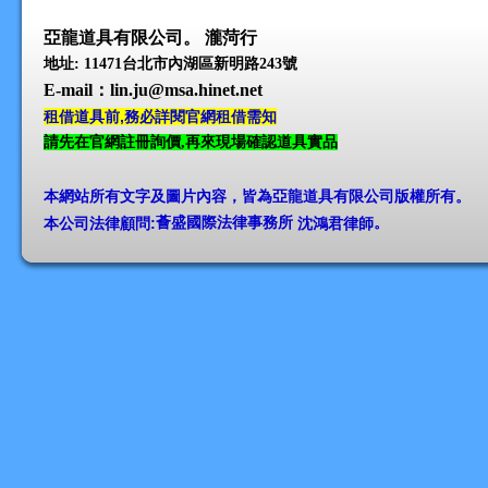
亞龍道具有限公司。 瀧菏行
地址: 11471台北市內湖區新明路243號
E-mail
：lin.ju@msa.hinet.net
租借道具前,務必詳閱官網租借需知
請先在官網註冊詢價,再來現場確認道具實品
本網站所有文字及圖片內容，皆為亞龍道具有限公司版權所有
。
本公司法律顧問:
薈盛國際法律事務所
沈鴻君律師
。