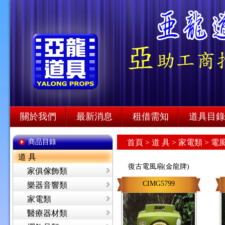
關於我們
最新消息
租借需知
道具目錄
商品目錄
首頁
>
道 具 >
家電類 >
電風
道 具
復古電風扇(金龍牌)
家俱傢飾類
CIMG5799
樂器音響類
家電類
醫療器材類