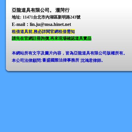
亞龍道具有限公司。 瀧菏行
地址: 11471台北市內湖區新明路243號
E-mail
：lin.ju@msa.hinet.net
租借道具前,務必詳閱官網租借需知
請先在官網註冊詢價,再來現場確認道具實品
本網站所有文字及圖片內容，皆為亞龍道具有限公司版權所有
。
本公司法律顧問:
薈盛國際法律事務所
沈鴻君律師
。