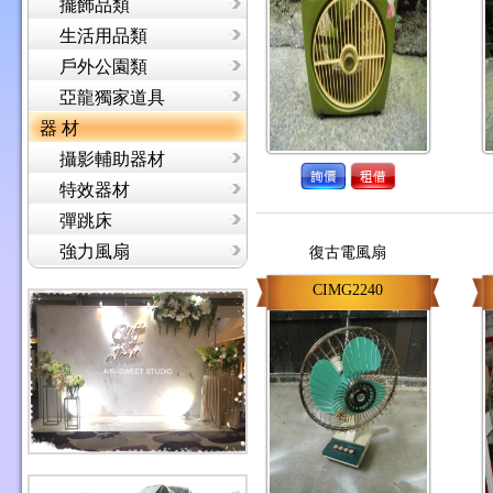
擺飾品類
生活用品類
戶外公園類
亞龍獨家道具
器 材
攝影輔助器材
特效器材
彈跳床
強力風扇
復古電風扇
CIMG2240