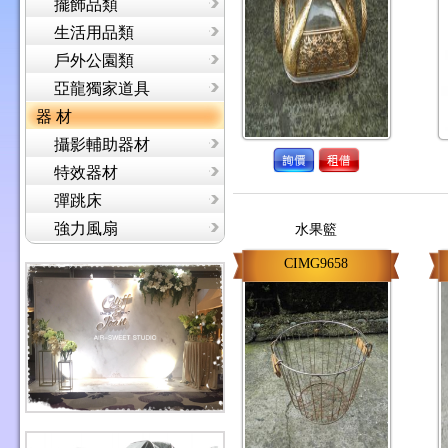
擺飾品類
生活用品類
戶外公園類
亞龍獨家道具
器 材
攝影輔助器材
特效器材
彈跳床
強力風扇
水果籃
CIMG9658