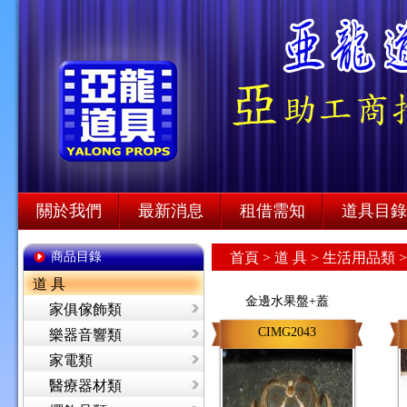
關於我們
最新消息
租借需知
道具目錄
商品目錄
首頁
>
道 具 >
生活用品類 
道 具
金邊水果盤+蓋
家俱傢飾類
CIMG2043
樂器音響類
家電類
醫療器材類