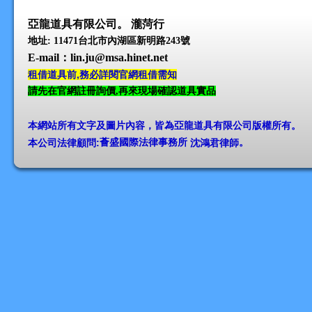
亞龍道具有限公司。 瀧菏行
地址: 11471台北市內湖區新明路243號
E-mail
：lin.ju@msa.hinet.net
租借道具前,務必詳閱官網租借需知
請先在官網註冊詢價,再來現場確認道具實品
本網站所有文字及圖片內容，皆為亞龍道具有限公司版權所有
。
本公司法律顧問:
薈盛國際法律事務所
沈鴻君律師
。