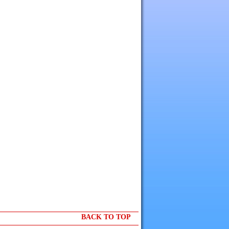
BACK TO TOP