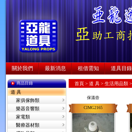
關於我們
最新消息
租借需知
道具目錄
商品目錄
首頁
>
道 具 >
生活用品類 
道 具
保溫壺
家俱傢飾類
CIMG2165
樂器音響類
家電類
醫療器材類