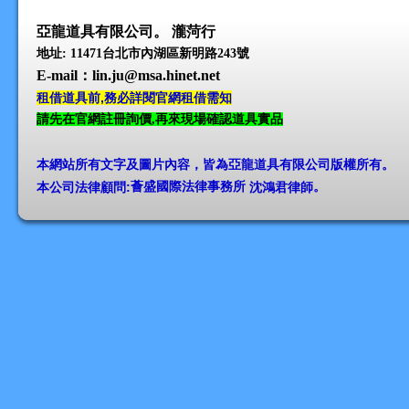
亞龍道具有限公司。 瀧菏行
地址: 11471台北市內湖區新明路243號
E-mail
：lin.ju@msa.hinet.net
租借道具前,務必詳閱官網租借需知
請先在官網註冊詢價,再來現場確認道具實品
本網站所有文字及圖片內容，皆為亞龍道具有限公司版權所有
。
本公司法律顧問:
薈盛國際法律事務所
沈鴻君律師
。