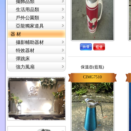
擺飾品類
生活用品類
戶外公園類
亞龍獨家道具
器 材
攝影輔助器材
特效器材
彈跳床
強力風扇
保溫壺(藍瓶)
CIMG7510