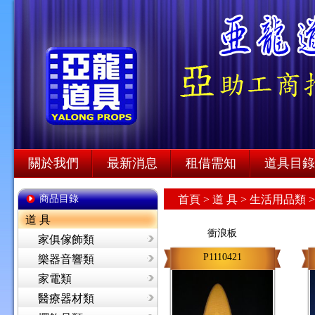
關於我們
最新消息
租借需知
道具目錄
商品目錄
首頁
>
道 具 >
生活用品類 
道 具
衝浪板
家俱傢飾類
P1110421
樂器音響類
家電類
醫療器材類