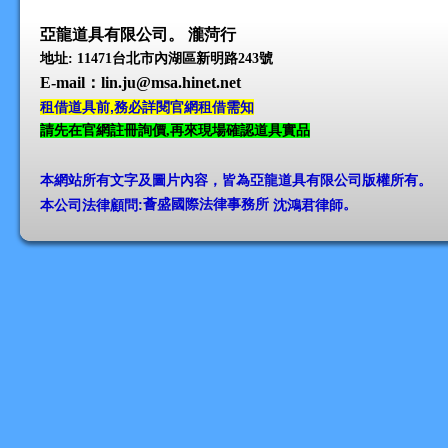
亞龍道具有限公司。 瀧菏行
地址: 11471台北市內湖區新明路243號
E-mail
：lin.ju@msa.hinet.net
租借道具前,務必詳閱官網租借需知
請先在官網註冊詢價,再來現場確認道具實品
本網站所有文字及圖片內容，皆為亞龍道具有限公司版權所有
。
本公司法律顧問:
薈盛國際法律事務所
沈鴻君律師
。