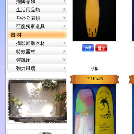
擺飾品類
生活用品類
戶外公園類
亞龍獨家道具
器 材
攝影輔助器材
特效器材
彈跳床
強力風扇
浮板
P1110425