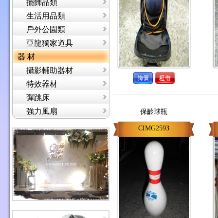
擺飾品類
生活用品類
戶外公園類
亞龍獨家道具
器 材
攝影輔助器材
特效器材
彈跳床
強力風扇
保齡球瓶
CIMG2593