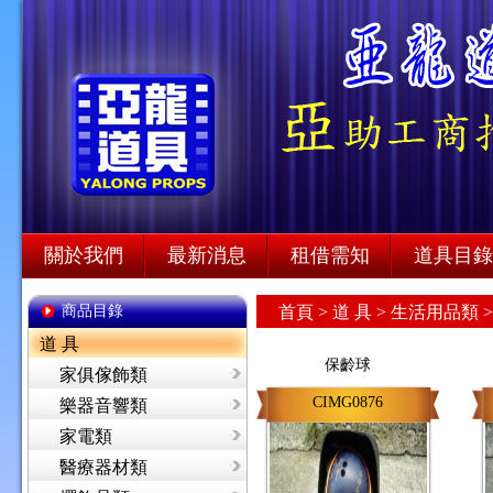
關於我們
最新消息
租借需知
道具目錄
商品目錄
首頁
>
道 具 >
生活用品類 
道 具
保齡球
家俱傢飾類
CIMG0876
樂器音響類
家電類
醫療器材類