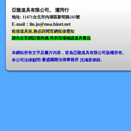
亞龍道具有限公司。 瀧菏行
地址: 11471台北市內湖區新明路243號
E-mail
：lin.ju@msa.hinet.net
租借道具前,務必詳閱官網租借需知
請先在官網註冊詢價,再來現場確認道具實品
本網站所有文字及圖片內容，皆為亞龍道具有限公司版權所有
。
本公司法律顧問:
薈盛國際法律事務所
沈鴻君律師
。