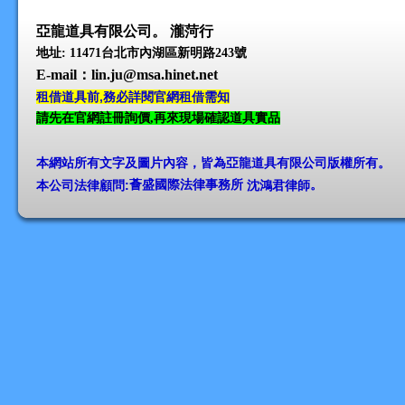
亞龍道具有限公司。 瀧菏行
地址: 11471台北市內湖區新明路243號
E-mail
：lin.ju@msa.hinet.net
租借道具前,務必詳閱官網租借需知
請先在官網註冊詢價,再來現場確認道具實品
本網站所有文字及圖片內容，皆為亞龍道具有限公司版權所有
。
本公司法律顧問:
薈盛國際法律事務所
沈鴻君律師
。