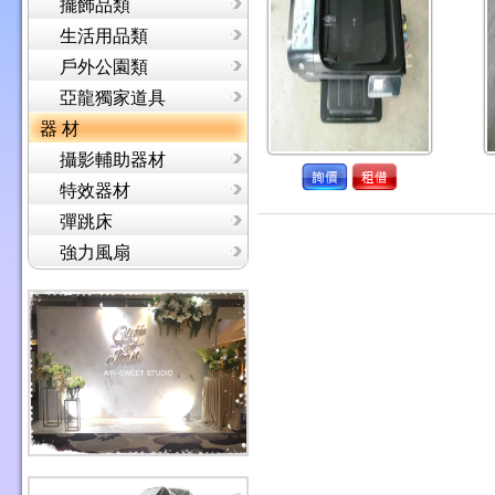
擺飾品類
生活用品類
戶外公園類
亞龍獨家道具
器 材
攝影輔助器材
特效器材
彈跳床
強力風扇