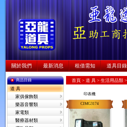
關於我們
最新消息
租借需知
道具目錄
商品目錄
首頁
>
道 具 >
生活用品類 
道 具
印表機
家俱傢飾類
CIMG3174
樂器音響類
家電類
醫療器材類