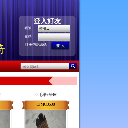
登入好友
帳號:
密碼:
/
註冊
忘記密碼
座
羽毛筆+筆座
CIMG3538