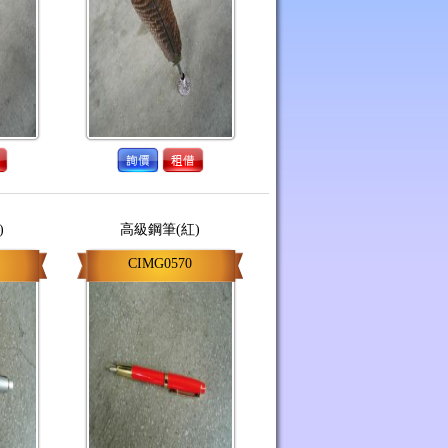
)
高級鋼筆(紅)
CIMG0570