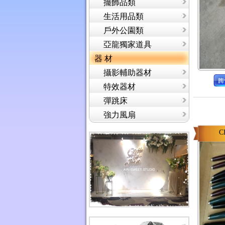
擺飾品類
生活用品類
戶外公園類
亞龍獨家道具
器 材
攝影輔助器材
特效器材
彈跳床
強力風扇
C