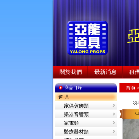
關於我們
最新消息
租
商品目錄
首頁
道 具
羽
家俱傢飾類
C
樂器音響類
家電類
醫療器材類