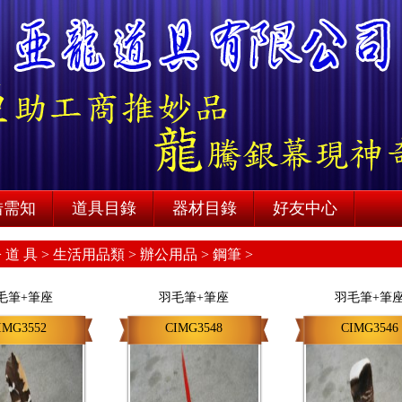
借需知
道具目錄
器材目錄
好友中心
>
道 具 >
生活用品類 >
辦公用品 >
鋼筆 >
毛筆+筆座
羽毛筆+筆座
羽毛筆+筆
IMG3552
CIMG3548
CIMG3546