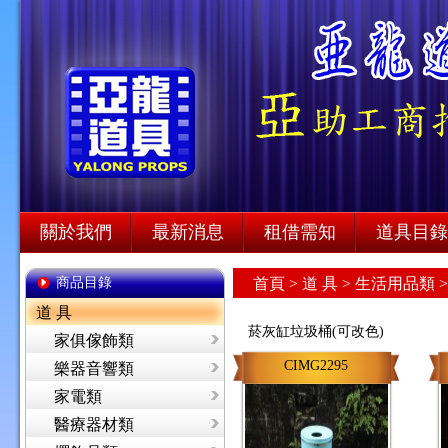
關於我們
最新消息
租借需知
道具目錄
商品目錄
首頁
>
道 具 >
生活用品類 
道 具
菸灰缸垃圾桶(可改色)
家俱傢飾類
CIMG2295
樂器音響類
家電類
醫療器材類