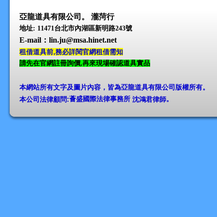
亞龍道具有限公司。 瀧菏行
地址: 11471台北市內湖區新明路243號
E-mail
：lin.ju@msa.hinet.net
租借道具前,務必詳閱官網租借需知
請先在官網註冊詢價,再來現場確認道具實品
本網站所有文字及圖片內容，皆為亞龍道具有限公司版權所有
。
本公司法律顧問:
薈盛國際法律事務所
沈鴻君律師
。