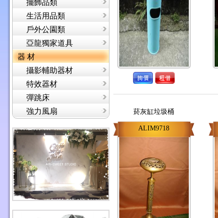
擺飾品類
生活用品類
戶外公園類
亞龍獨家道具
器 材
攝影輔助器材
特效器材
彈跳床
強力風扇
菸灰缸垃圾桶
ALIM9718