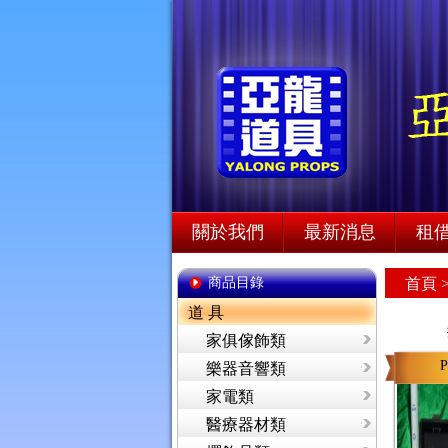
關於我們
最新消息
租
商品目錄
首頁
道 具
家俱傢飾類
P
樂器音響類
家電類
醫療器材類