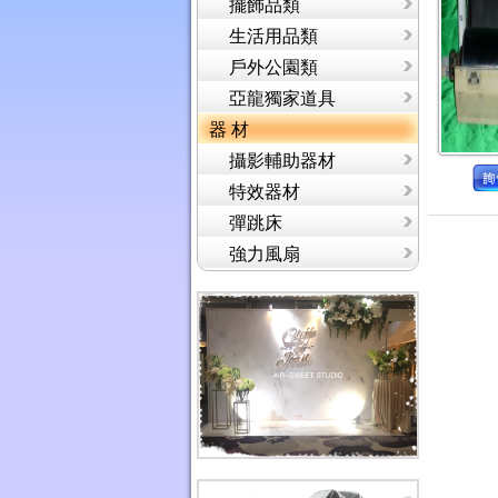
擺飾品類
生活用品類
戶外公園類
亞龍獨家道具
器 材
攝影輔助器材
特效器材
彈跳床
強力風扇