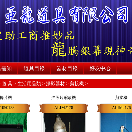
借需知
道具目錄
器材目錄
好友中心
>
道 具 >
生活用品類 >
攝影器材 >
剪接機 >
捲片機
沖照片縮放機
剪接機
1050133
ALIM2178
ALIM2176