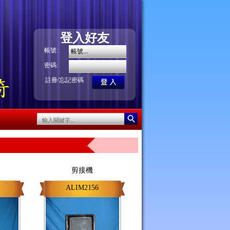
登入好友
帳號:
密碼:
/
註冊
忘記密碼
剪接機
ALIM2156