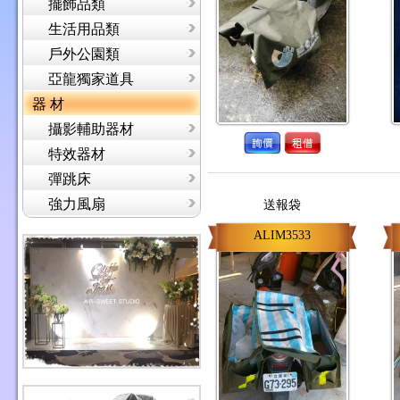
擺飾品類
生活用品類
戶外公園類
亞龍獨家道具
器 材
攝影輔助器材
特效器材
彈跳床
強力風扇
送報袋
ALIM3533