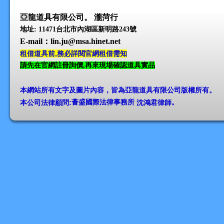
亞龍道具有限公司。 瀧菏行
地址: 11471台北市內湖區新明路243號
E-mail
：lin.ju@msa.hinet.net
租借道具前,務必詳閱官網租借需知
請先在官網註冊詢價,再來現場確認道具實品
本網站所有文字及圖片內容，皆為亞龍道具有限公司版權所有
。
本公司法律顧問:
薈盛國際法律事務所
沈鴻君律師
。