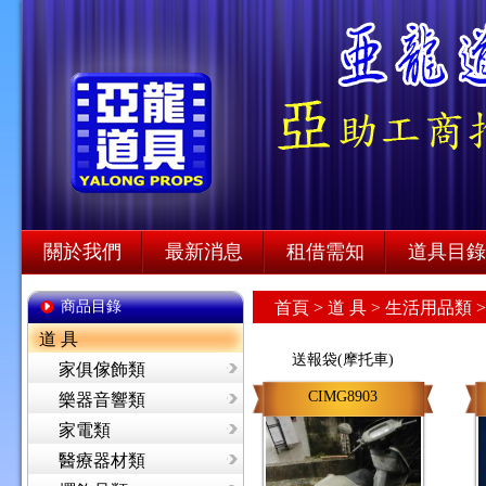
關於我們
最新消息
租借需知
道具目錄
商品目錄
首頁
>
道 具 >
生活用品類 
道 具
送報袋(摩托車)
家俱傢飾類
CIMG8903
樂器音響類
家電類
醫療器材類